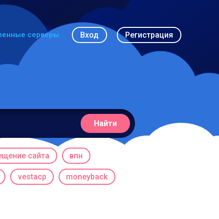
Вход
Регистрация
ленные серверы
Найти
ещение сайта
впн
vestacp
moneyback