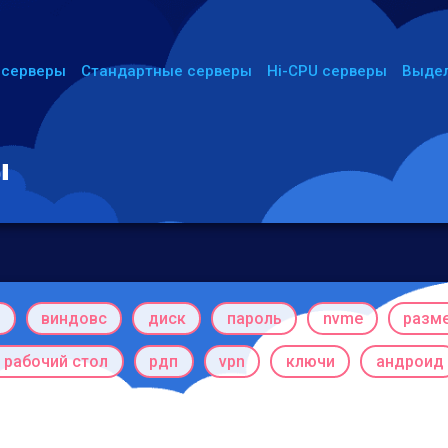
 серверы
Стандартные серверы
Hi-CPU серверы
Выде
ы
p
виндовс
диск
пароль
nvme
разм
 рабочий стол
рдп
vpn
ключи
андроид