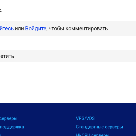
.
йтесь
или
Войдите
, чтобы комментировать
ветить
серверы
VPS/VDS
 поддержка
Стандартные серверы
ы
Hi-CPU серверы