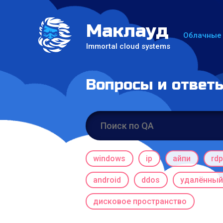
Маклауд
Облачные
Immortal cloud systems
Вопросы и ответ
windows
ip
айпи
rd
android
ddos
удалённый
дисковое пространство