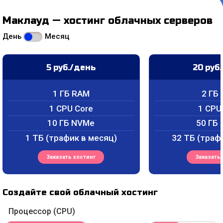
Маклауд — хостинг облачных серверов
День
Месяц
5
руб./день
20
руб
1 ГБ RAM
2 ГБ
1 CPU Core
1 CPU
10 ГБ NVMe
50 ГБ
1 ТБ (трафик в месяц)
32 ТБ (траф
Заказать хостинг
Заказать 
Создайте свой облачный хостинг
Процессор (CPU)