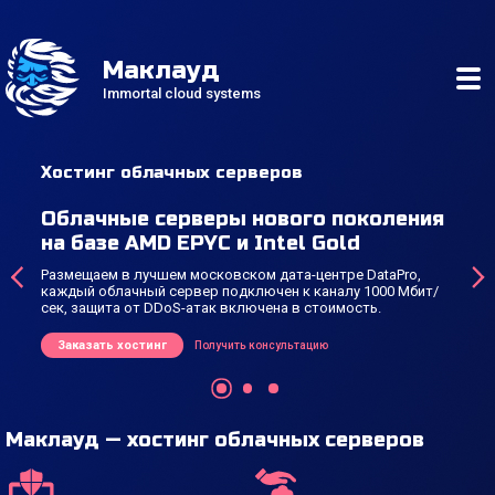
Маклауд
Immortal cloud systems
Облачные серверы
Стандартные серверы
Hi-CPU серверы
Хостинг облачных серверов
Пан
Выделенные серверы
Облачные серверы нового поколения
Удо
на базе AMD EPYC и Intel Gold
упр
гать
Размещаем в лучшем московском дата-центре DataPro,
Мы и
‹
›
каждый облачный сервер подключен к каналу 1000 Мбит/
кото
сек, защита от DDoS-атак включена в стоимость.
Зак
Заказать хостинг
Получить консультацию
Маклауд — хостинг облачных серверов