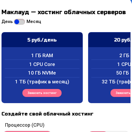
Маклауд — хостинг облачных серверов
День
Месяц
5
руб./день
20
руб
1 ГБ RAM
2 ГБ
1 CPU Core
1 CPU
10 ГБ NVMe
50 ГБ
1 ТБ (трафик в месяц)
32 ТБ (траф
Заказать хостинг
Заказать 
Создайте свой облачный хостинг
Процессор (CPU)