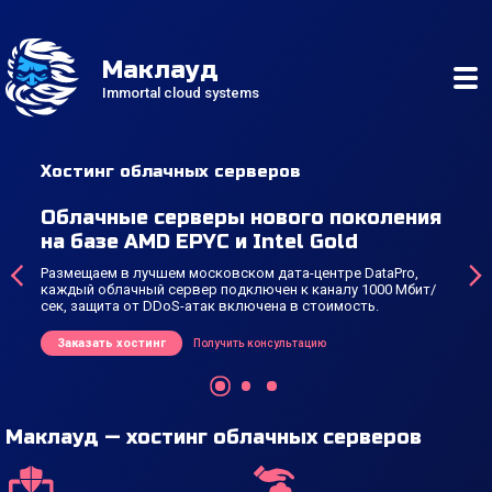
Маклауд
Immortal cloud systems
Облачные серверы
Стандартные серверы
Hi-CPU серверы
Хостинг облачных серверов
Пан
Выделенные серверы
Облачные серверы нового поколения
Удо
на базе AMD EPYC и Intel Gold
упр
гать
Размещаем в лучшем московском дата-центре DataPro,
Мы и
‹
›
каждый облачный сервер подключен к каналу 1000 Мбит/
кото
сек, защита от DDoS-атак включена в стоимость.
Зак
Заказать хостинг
Получить консультацию
Маклауд — хостинг облачных серверов